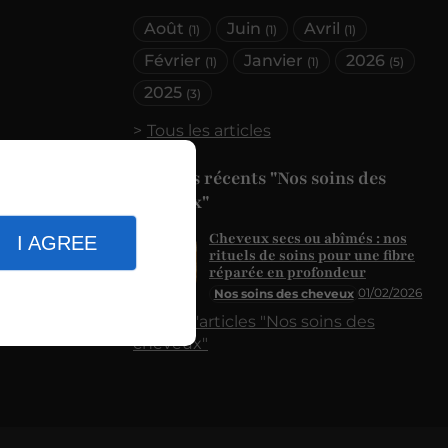
Août
Juin
Avril
(1)
(1)
(1)
Février
Janvier
2026
(1)
(1)
(5)
2025
(3)
Tous les articles
Articles récents "Nos soins des
cheveux"
Cheveux secs ou abîmés : nos
I AGREE
rituels de soins pour une fibre
réparée en profondeur
01/02/2026
Nos soins des cheveux
Plus d'articles "Nos soins des
cheveux"