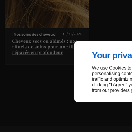
01/02/2026
Nos soins des cheveux
Cheveux secs ou abîmés : nos
rituels de soins pour une fibre
réparée en profondeur
Your priva
We use Cookies to
personalising conte
traffic and optimizi
clicking "I Agree" 
from our providers