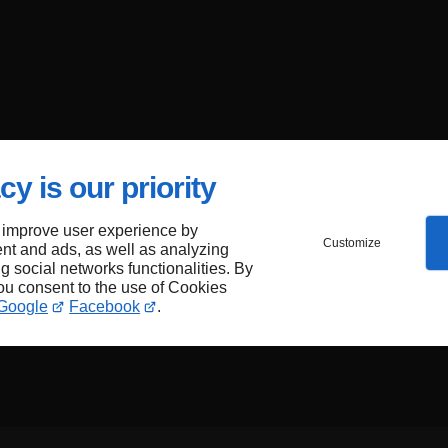
cy is our priority
 improve user experience by
Customize
nt and ads, as well as analyzing
ng social networks functionalities. By
you consent to the use of Cookies
Google
Facebook
.