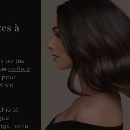
es à
ux portes
que
coiffeur
s pour
Alain
chio et
ngue
ngs, notre