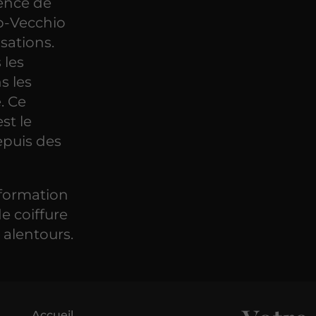
ence de
to-Vecchio
isations.
 les
s les
. Ce
st le
epuis des
formation
e coiffure
 alentours.
Accueil