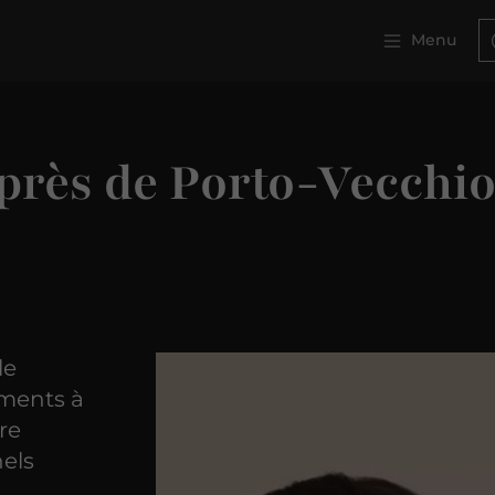
Menu
 près de Porto-Vecchi
le
ements à
re
nels