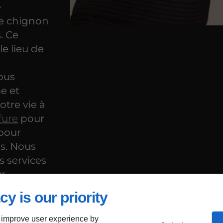
e
le chignon
. Ce
le lieu de
vous
e et
otre vie à
fure
pour
 pour
s. Nous
 services
r,
cy is our priority
 improve user experience by