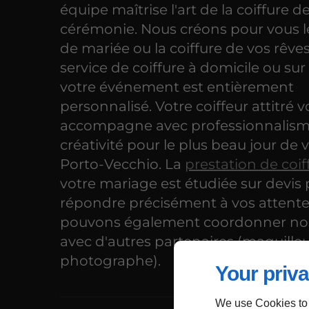
équipe maîtrise l'art de la coiffure d
cérémonie. Nous créons pour vous 
de mariée ou la coiffure de vos rêves
service de coiffure à domicile ou sur 
votre événement est entièrement
personnalisé. Votre coiffeur attitré 
accompagne avec professionnalism
créativité pour le plus beau jour de v
Porto-Vecchio. La
prestation de coif
votre mariage est étudiée sur devis
répondre précisément à vos attente
pouvons également coordonner nos
avec d'autres partenaires (maquilleu
photographe).
Your priva
We use Cookies to