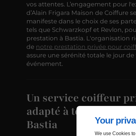
vos attentes. L’engagement pour l'e
d’Alain Frigara Maison de Coiffure s
manifeste dans le choix de ses parte
tels que Schwarzkopf et Revlon, po
prestation à Bastia. L'organisation 
de
notre prestation privée pour coif
assure une sérénité totale le jour de
événement.
Un service coiffeur pr
adapté à toutes vos en
Your priva
Bastia
We use Cookies to