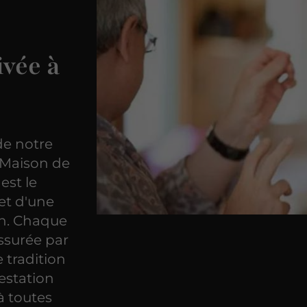
ivée à
de notre
a Maison de
est le
et d'une
on. Chaque
assurée par
 tradition
restation
à toutes