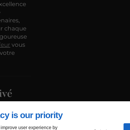
xcellence
e
naires,
ur chaque
rigoureuse
feur
vous
 votre
ivé
vies à
cy is our priority
 improve user experience by